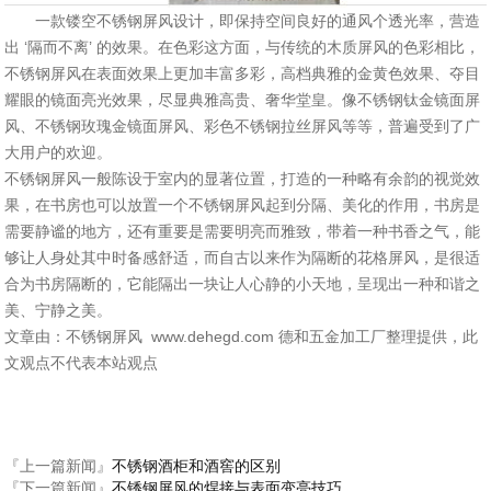
一款镂空不锈钢屏风设计，即保持空间良好的通风个透光率，营造
出 ‘隔而不离’ 的效果。在色彩这方面，与传统的木质屏风的色彩相比，
不锈钢屏风在表面效果上更加丰富多彩，高档典雅的金黄色效果、夺目
耀眼的镜面亮光效果，尽显典雅高贵、奢华堂皇。像不锈钢钛金镜面屏
风、不锈钢玫瑰金镜面屏风、彩色不锈钢拉丝屏风等等，普遍受到了广
大用户的欢迎。
不锈钢屏风一般陈设于室内的显著位置，打造的一种略有余韵的视觉效
果，在书房也可以放置一个不锈钢屏风起到分隔、美化的作用，书房是
需要静谧的地方，还有重要是需要明亮而雅致，带着一种书香之气，能
够让人身处其中时备感舒适，而自古以来作为隔断的花格屏风，是很适
合为书房隔断的，它能隔出一块让人心静的小天地，呈现出一种和谐之
美、宁静之美。
文章由：不锈钢屏风 www.dehegd.com 德和五金加工厂整理提供，此
文观点不代表本站观点
『上一篇新闻』
不锈钢酒柜和酒窖的区别
『下一篇新闻』
不锈钢屏风的焊接与表面变亮技巧