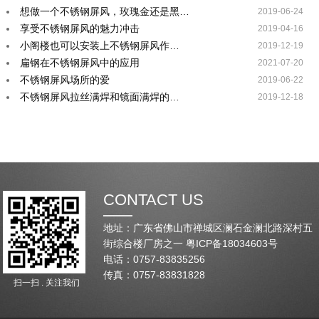
想做一个不锈钢屏风，玫瑰金还是黑…
2019-06-24
享受不锈钢屏风的魅力冲击
2019-04-16
小阁楼也可以安装上不锈钢屏风作…
2019-12-19
扁钢在不锈钢屏风中的应用
2021-07-20
不锈钢屏风场所的爱
2019-06-22
不锈钢屏风拉丝满焊和镜面满焊的…
2019-12-18
CONTACT US
地址：广东省佛山市禅城区澜石金澜北路深村五
街综合楼厂房之一
粤ICP备18034603号
电话：0757-83835256
传真：0757-83831828
扫一扫 . 关注我们