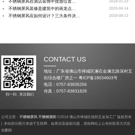
不锈钢屏风在酒店装饰中摆放位置…
2019-01-23
不锈钢屏风装修是建筑中的画龙点…
2020-04-14
不锈钢屏风应如何设计？三大条件决…
2019-08-13
CONTACT US
地址：广东省佛山市禅城区澜石金澜北路深村五
街综合楼厂房之一
粤ICP备18034603号
电话：0757-83835256
传真：0757-83831828
扫一扫 . 关注我们
公司主营：
不锈钢屏风
不锈钢酒柜
©2018 佛山市禅城区德和五金加工厂 版权所有
| 本站部分图片来源于互联网，如果涉及版权问题，请按网站上公布的联系方式告
知删除