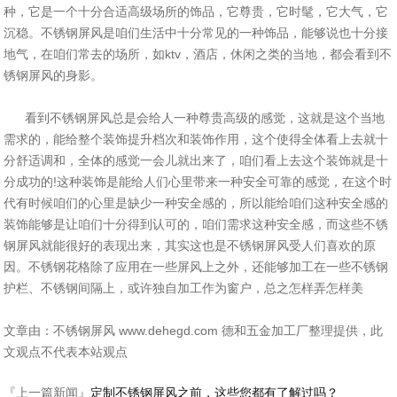
种，它是一个十分合适高级场所的饰品，它尊贵，它时髦，它大气，它
沉稳。不锈钢屏风是咱们生活中十分常见的一种饰品，能够说也十分接
地气，在咱们常去的场所，如ktv，酒店，休闲之类的当地，都会看到不
锈钢屏风的身影。
看到不锈钢屏风总是会给人一种尊贵高级的感觉，这就是这个当地
需求的，能给整个装饰提升档次和装饰作用，这个使得全体看上去就十
分舒适调和，全体的感觉一会儿就出来了，咱们看上去这个装饰就是十
分成功的!这种装饰是能给人们心里带来一种安全可靠的感觉，在这个时
代有时候咱们的心里是缺少一种安全感的，所以能给咱们这种安全感的
装饰能够是让咱们十分得到认可的，咱们需求这种安全感，而这些不锈
钢屏风就能很好的表现出来，其实这也是不锈钢屏风受人们喜欢的原
因。不锈钢花格除了应用在一些屏风上之外，还能够加工在一些不锈钢
护栏、不锈钢间隔上，或许独自加工作为窗户，总之怎样弄怎样美
文章由：不锈钢屏风 www.dehegd.com 德和五金加工厂整理提供，此
文观点不代表本站观点
『上一篇新闻』
定制不锈钢屏风之前，这些您都有了解过吗？