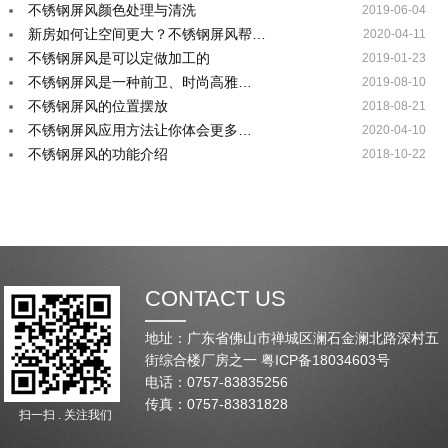
不锈钢屏风颜色处理与清洗
2019-06-04
新房如何让空间更大？不锈钢屏风帮…
2020-04-11
不锈钢屏风是可以定做加工的
2019-01-23
不锈钢屏风是一种前卫、时尚高雅…
2019-08-10
不锈钢屏风的位置摆放
2018-08-21
不锈钢屏风应用方法让你体会更多…
2020-04-10
不锈钢屏风的功能介绍
2018-10-22
CONTACT US
地址：广东省佛山市禅城区澜石金澜北路深村五
街综合楼厂房之一
粤ICP备18034603号
电话：0757-83835256
传真：0757-83831828
扫一扫 . 关注我们