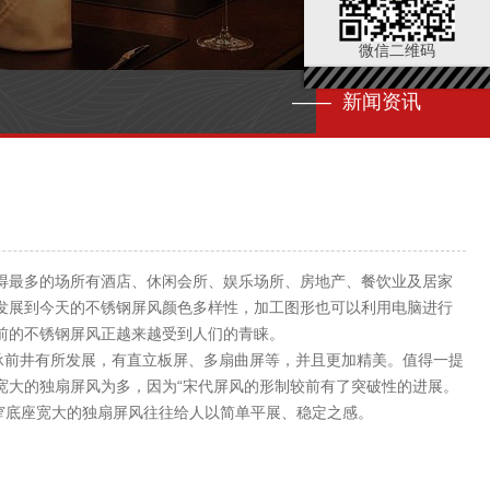
微信二维码
—— 新闻资讯
最多的场所有酒店、休闲会所、娱乐场所、房地产、餐饮业及居家
发展到今天的不锈钢屏风颜色多样性，加工图形也可以利用电脑进行
前的不锈钢屏风正越来越受到人们的青睐。
前井有所发展，有直立板屏、多扇曲屏等，并且更加精美。值得一提
宽大的独扇屏风为多，因为“宋代屏风的形制较前有了突破性的进展。
窄底座宽大的独扇屏风往往给人以简单平展、稳定之感。