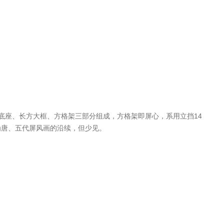
头底座、长方大框、方格架三部分组成，方格架即屏心，系用立挡14
为唐、五代屏风画的沿续，但少见。