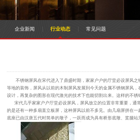
企业新闻
行业动态
常见问题
不锈钢屏风在宋代进入了鼎盛时期，家家户户的厅堂必设屏风之物
等地的装饰，屏风从以前的木制屏风发展到今天的金属不锈钢屏风，
设计，再复杂的图形在现代激光的技术下也能切割出来。这样的不锈
宋代几乎家家户户厅堂必设屏风，屏风放立的位置非常重要，通常
的是还有一种多扇直立板屏，这种屏风以前不多见。由几扇屏拼在一
底座已由汉唐五代时简单的墩子，一跃而成为具有桥形底墩、桨腿站牙