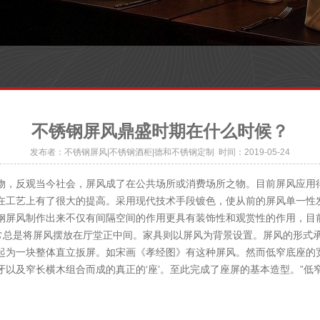
不锈钢屏风鼎盛时期在什么时候？
发布者：不锈钢屏风|不锈钢酒柜|德和不锈钢定制 时间：2019-05-24
，反观当今社会，屏风成了在公共场所或消费场所之物。目前屏风应用得
在工艺上有了很大的提高。采用现代技术手段镀色，使从前的屏风单一性
钢屏风制作出来不仅有间隔空间的作用更具有装饰性和观赏性的作用，目
总是将屏风摆放在厅堂正中间。家具则以屏风为背景设置。屏风的形式承
起为一块整体直立扳屏。如宋画《孝经图》有这种屏风。然而低窄底座的
以及窄长横木组合而成的真正的‘座’。至此完成了座屏的基本造型。”低