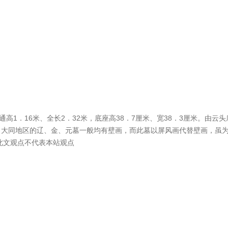
．16米、全长2．32米，底座高38．7厘米、宽38．3厘米。由云
。大同地区的辽、金、元墓一般均有壁画，而此墓以屏风画代替壁画，虽
供，此文观点不代表本站观点