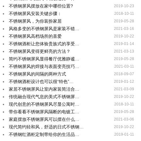
不锈钢屏风摆放在家中哪些位置?
2019-10-23
不锈钢屏风安装关键步骤：
2018-10-11
不锈钢屏风，为你装扮家居
2019-05-28
风格多变的不锈钢屏风是家装不错…
2021-03-16
不锈钢屏风高档场所的喜爱
2019-10-22
不锈钢酒柜让您体验贵族式的享受…
2019-01-14
不锈钢屏风变得更鲜亮的方法？
2021-03-13
简约不锈钢屏风显得餐厅优雅静谧…
2019-05-28
不锈钢屏风的焊接与表面变亮技巧…
2021-03-11
不锈钢屏风的间隔的两种方式
2018-09-07
不锈钢酒柜设计也可以很“特色”…
2019-01-12
家居不锈钢屏风让室内家装简洁合…
2021-03-09
传统融合现代气息的美式不锈钢屏…
2019-10-22
现代创意的不锈钢屏风尽显公寓时…
2018-10-11
带你看看不锈钢屏风隔断的电镀工…
2019-05-28
家庭摆放不锈钢屏风可以摆在什么…
2021-03-06
现代简约轻和风，舒适的日式不锈钢…
2019-10-22
不锈钢红酒柜定制带给你的生活品…
2019-01-11