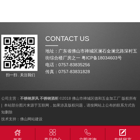
CONTACT US
地址：广东省佛山市禅城区澜石金澜北路深村五
街综合楼厂房之一
粤ICP备18034603号
电话：0757-83835256
传真：0757-83831828
扫一扫 . 关注我们
公司主营：
不锈钢屏风
不锈钢酒柜
©2018 佛山市禅城区德和五金加工厂 版权所有
| 本站部分图片来源于互联网，如果涉及版权问题，请按网站上公布的联系方式告
知删除
技术支持：
佛山网站建设
产品中心
立即咨询
在线留言
首页