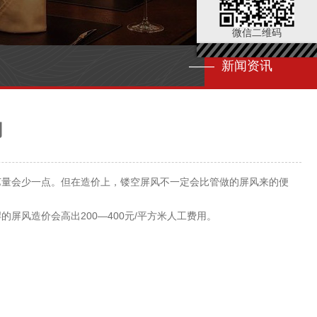
微信二维码
—— 新闻资讯
同
量会少一点。但在造价上，镂空屏风不一定会比管做的屏风来的便
风造价会高出200—400元/平方米人工费用。