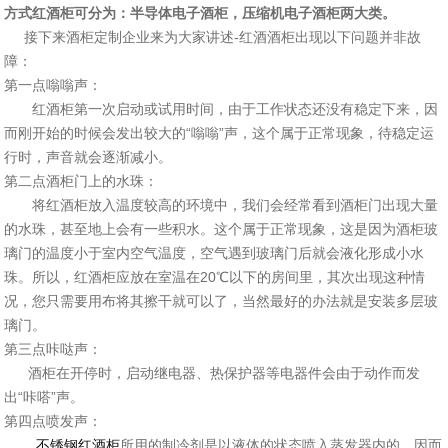
方式红酒柜可分为：半导体电子酒柜，压缩机电子酒柜两大类。
接下来酒柜定制企业来为大家讲述-红酒酒柜出现以下问题并非故
障：
第一点嗡嗡声：
红酒柜第一次启动或试用时间，由于工作状态还没有稳定下来，因
而刚开始的时候会发出较大的“嗡嗡”声，这个属于正常现象，待稳定运
行时，声音就会逐渐减小。
第二点酒柜门上的水珠：
将红酒柜放入温度较高的环境中，我们会经常看到酒柜门出现大量
的水珠，甚至地上会有一些积水。这个属于正常现象，这是因为酒柜玻
璃门的温度小于室内空气温度，空气遇到玻璃门后就会液化形成小水
珠。所以，红酒柜应放在室温在20℃以下的房间里，其次出现这种情
况，您只需要用布将其擦干就可以了，当然最好的办法就是安装多层玻
璃门。
第三点咔哒声：
酒柜在开停时，启动继电器、热保护器等电器件会由于动作而发
出“咔嗒”声。
第四点喷发声：
不锈钢红酒柜
所用的制冷剂是以液体的状态喷入蒸发器内的，因而