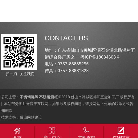
CONTACT US
地址：广东省佛山市禅城区澜石金澜北路深村五
街综合楼厂房之一
粤ICP备18034603号
电话：0757-83835256
传真：0757-83831828
扫一扫 . 关注我们
公司主营：
不锈钢屏风
不锈钢酒柜
©2018 佛山市禅城区德和五金加工厂 版权所有
| 本站部分图片来源于互联网，如果涉及版权问题，请按网站上公布的联系方式告
知删除
技术支持：
佛山网站建设
产品中心
立即咨询
在线留言
首页