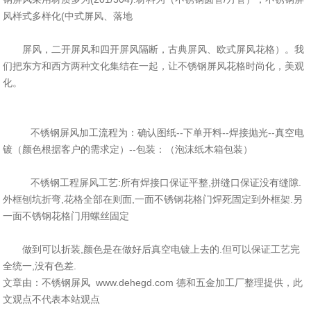
风样式多样化(中式屏风、落地
屏风，二开屏风和四开屏风隔断，古典屏风、欧式屏风花格）。我
们把东方和西方两种文化集结在一起，让不锈钢屏风花格时尚化，美观
化。
不锈钢屏风加工流程为：确认图纸--下单开料--焊接抛光--真空电
镀（颜色根据客户的需求定）--包装：（泡沫纸木箱包装）
不锈钢工程屏风工艺:所有焊接口保证平整,拼缝口保证没有缝隙.
外框刨坑折弯,花格全部在则面,一面不锈钢花格门焊死固定到外框架.另
一面不锈钢花格门用螺丝固定
做到可以折装,颜色是在做好后真空电镀上去的.但可以保证工艺完
全统一,没有色差.
文章由：不锈钢屏风 www.dehegd.com 德和五金加工厂整理提供，此
文观点不代表本站观点