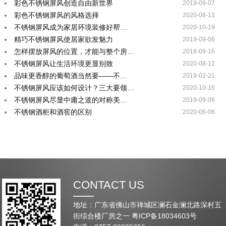
彩色不锈钢屏风创造自由新世界
2019-09-07
彩色不锈钢屏风的风格选择
2020-08-13
不锈钢屏风成为家居环境装修好帮…
2020-10-19
精巧不锈钢屏风使居家欲发魅力
2019-09-06
怎样摆放屏风的位置，才能与整个房…
2018-09-16
不锈钢屏风让生活环境更显别致
2020-08-12
品味更香醇的葡萄酒当然要——不…
2019-02-21
不锈钢屏风应该如何设计？三大要领…
2020-10-16
不锈钢屏风尽显中庸之道的对称美…
2019-09-06
不锈钢酒柜和酒窖的区别
2020-06-06
CONTACT US
地址：广东省佛山市禅城区澜石金澜北路深村五
街综合楼厂房之一
粤ICP备18034603号