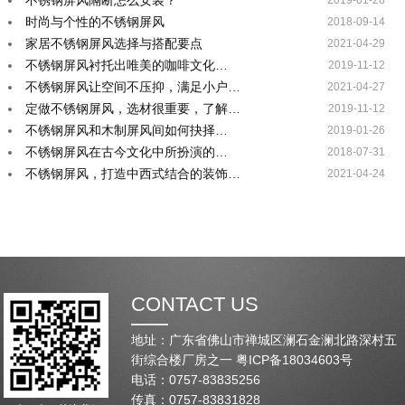
不锈钢屏风隔断怎么安装？
2019-01-28
时尚与个性的不锈钢屏风
2018-09-14
家居不锈钢屏风选择与搭配要点
2021-04-29
不锈钢屏风衬托出唯美的咖啡文化…
2019-11-12
不锈钢屏风让空间不压抑，满足小户…
2021-04-27
定做不锈钢屏风，选材很重要，了解…
2019-11-12
不锈钢屏风和木制屏风间如何抉择…
2019-01-26
不锈钢屏风在古今文化中所扮演的…
2018-07-31
不锈钢屏风，打造中西式结合的装饰…
2021-04-24
CONTACT US
地址：广东省佛山市禅城区澜石金澜北路深村五
街综合楼厂房之一
粤ICP备18034603号
电话：0757-83835256
传真：0757-83831828