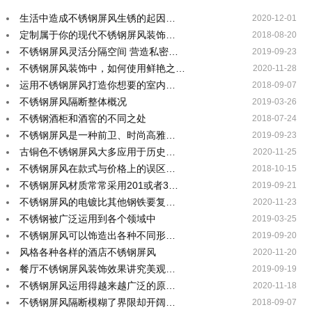
生活中造成不锈钢屏风生锈的起因…
2020-12-01
定制属于你的现代不锈钢屏风装饰…
2018-08-20
不锈钢屏风灵活分隔空间 营造私密…
2019-09-23
不锈钢屏风装饰中，如何使用鲜艳之…
2020-11-28
运用不锈钢屏风打造你想要的室内…
2018-09-07
不锈钢屏风隔断整体概况
2019-03-26
不锈钢酒柜和酒窖的不同之处
2018-07-24
不锈钢屏风是一种前卫、时尚高雅…
2019-09-23
古铜色不锈钢屏风大多应用于历史…
2020-11-25
不锈钢屏风在款式与价格上的误区…
2018-10-15
不锈钢屏风材质常常采用201或者3…
2019-09-21
不锈钢屏风的电镀比其他钢铁要复…
2020-11-23
不锈钢被广泛运用到各个领域中
2019-03-25
不锈钢屏风可以饰造出各种不同形…
2019-09-20
风格各种各样的酒店不锈钢屏风
2020-11-20
餐厅不锈钢屏风装饰效果讲究美观…
2019-09-19
不锈钢屏风运用得越来越广泛的原…
2020-11-18
不锈钢屏风隔断模糊了界限却开阔…
2018-09-07