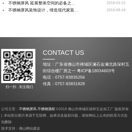
不锈钢屏风 延展整体空间的必备之…
2019-03-23
不锈钢屏风装饰设计，缔造现代家装…
2019-09-18
CONTACT US
地址：广东省佛山市禅城区澜石金澜北路深村五
街综合楼厂房之一
粤ICP备18034603号
电话：0757-83835256
传真：0757-83831828
扫一扫 . 关注我们
公司主营：
不锈钢屏风
不锈钢酒柜
©2018 佛山市禅城区德和五金加工厂 版权所有
| 本站部分图片来源于互联网，如果涉及版权问题，请按网站上公布的联系方式告
知删除
技术支持：
佛山网站建设