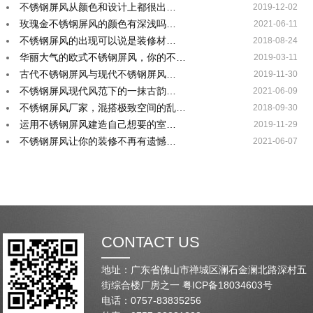
不锈钢屏风从颜色和设计上都很出…
2019-12-02
玫瑰金不锈钢屏风的颜色有深浅吗…
2021-06-11
不锈钢屏风的出现可以说是装修材…
2018-08-24
华丽大气的欧式不锈钢屏风，你的不…
2019-03-11
古代不锈钢屏风与现代不锈钢屏风…
2019-11-30
不锈钢屏风现代风范下的一抹古韵…
2021-06-09
不锈钢屏风厂家，混搭极致空间的乱…
2018-09-30
运用不锈钢屏风建造自己想要的室…
2019-11-29
不锈钢屏风让你的装修不再有遗憾…
2021-06-07
CONTACT US
地址：广东省佛山市禅城区澜石金澜北路深村五
街综合楼厂房之一
粤ICP备18034603号
电话：0757-83835256