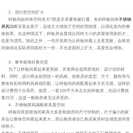
2、强行把空间扩大
样板间如何将空间变大?那是非承重墙被打通。有的样板间将
不锈钢
屏风
隔断安装在客厅，这就大大增加了空间的宽阔度，以强化室内的整
体效果。在这种情况下，样板房会显得比同样大小的房屋使用面积大，
也更为漂亮。除此之外，一些开发商为让样板间看上去更宽敞，会将房
间做得比实际房间面积大一些，不光是面积上扩大，高度也会增加。
3、奢华装饰好看但贵
为了让样板间看起来更美丽，开发商会选用质地好、设计佳的材
料。同时，设计师会按照统一的风格，使家具的造型、尺寸、颜色等与
整体色彩和用料风格相匹配，让样板间的搭配看起来天衣无缝。这样的
设计费用十分高昂。据悉，一套100平方米左右的样板房，光设计费就
要25万，这是一般购房者无法承受的。
4、不锈钢屏风隔断家具显空间
样板间里面摆放的家具大多是根据房间尺寸特制的，尺寸偏小的家
具会让整体空间看起来更大，所以购房者自己购买家具时会感觉房间变
得狭小。