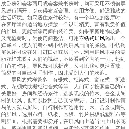
成卧房和会客两用或会客兼书房时，均可采用不锈钢屏
风进行隔开，以获得布置合理、使用方便、舒适雅致的
生活环境。如果居住条件较好、有一个单独的客厅时，
在客厅里的适当地方摆放一个设计精美、富有观赏价值
的屏风，更能增添房间的装饰美。如果家庭用物较多、
又无壁橱时，为使房间整洁，可用
不锈钢屏风
隔出一个
贮藏区，使人们看不到不锈钢屏风后面的藏物。不锈钢
屏风还可设在外门进口处或房门外，利用屏风本身的美
丽花样来吸引人们的视线，不致看到室内的一切，起到
门帘的作用。屏风既可以折迭，又可以移动灵活置放，
简易的可自己动手制作，因此受到人们的欢迎。
屏风的式样繁多，有栅式、柜架式、窗花式、折迭
式、花棚式或栅柜结合式等等。人们可以按照自己的审
美爱好、房间和经济条件，选购现成的竹木、合金或陶
制的屏风，也可以按照自己实际需要，自行设计制作简
易的支架式屏风。自行制作可选用竹、木、合金或陶制
的屏风，选用布料、纸板、木板、竹片拼板或塑料布等
制屏面。根据需要和爱好，在屏风面上适当画上山水花
鸟，或采用雕刻加以点缀，更能发挥其装饰作用。选用